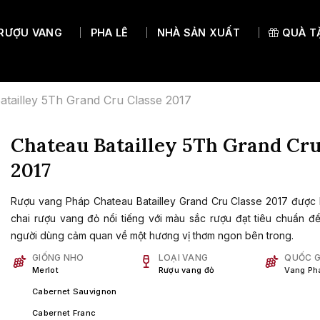
RƯỢU VANG
PHA LÊ
NHÀ SẢN XUẤT
QUÀ T
XUẤT XỨ
LY PHA LÊ
PHỤ KIỆN RƯỢU
GIỐNG NHO
atailley 5Th Grand Cru Classe 2017
Rượu vang Ý
Ly vang đỏ
Đùi heo muối
Pinot Noir
Rượu vang Pháp
Ly vang trắng
Decanter rượu vang
Pinot Meunier
Chateau Batailley 5Th Grand Cru
Rượu vang Tây ban nha
Ly champagne
Tủ bảo quản rượu
Chardonnay
2017
Rượu vang Mỹ
Ly rượu mạnh
Hộp đựng rượu
Merlot
Rượu vang Pháp Chateau Batailley Grand Cru Classe 2017 được b
Rượu vang Chile
Ly chân màu
Đồ khui
Cabernet Sauvignon
chai rượu vang đỏ nổi tiếng với màu sắc rượu đạt tiêu chuẩn 
Rượu vang Úc
Ly cocktail
Phụ kiện khác
Cabernet Franc
người dùng cảm quan về một hương vị thơm ngon bên trong.
gne
Ly thủ công
Syrah
GIỐNG NHO
LOẠI VANG
QUỐC G
Merlot
Rượu vang đỏ
Vang Ph
Tất cả ly vang
Sauvignon blanc
Cabernet Sauvignon
Central Valley
Cabernet Franc