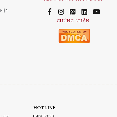
HIỆP
CHỨNG NHẬN
HOTLINE
0913050130
ạ Long