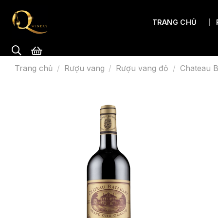
TRANG CHỦ
THEO LOẠI RƯỢU
Trang chủ
/
Rượu vang
/
Rượu vang đỏ
/
Chateau B
Rượu vang đỏ
Rượu vang trắng
Rượu vang hồng
Rượu vang ngọt
Rượu vang đá
Rượu vang organic
Rượu vang sủi & Champa
Tất cả rượu vang