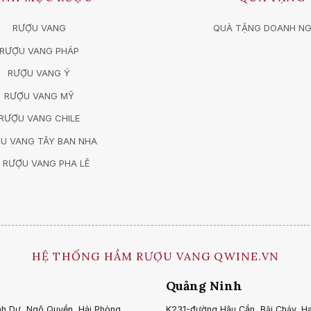
RƯỢU VANG
QUÀ TẶNG DOANH NG
-
RƯỢU VANG PHÁP
RƯỢU VANG Ý
RƯỢU VANG MỸ
RƯỢU VANG CHILE
U VANG TÂY BAN NHA
 RƯỢU VANG PHA LÊ
HỆ THỐNG HẦM RƯỢU VANG QWINE.VN
Quảng Ninh
nh Dư, Ngô Quyền, Hải Phòng.
K231-đường Hậu Cần, Bãi Cháy, H