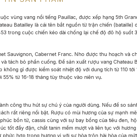
huộc vùng vang nổi tiếng Pauillac, được xếp hạng 5th Gran
 Batailley là cái tên bắt nguồn từ trận chiến (bataille) di
453 trong cuộc chiến kéo dài chống lại chế độ đô hộ suốt
rnet Sauvignon, Cabernet Franc. Nho được thu hoạch và c
à tách bỏ phần cuống. Để sản xuất rượu vang Chateau Ba
 không gỉ được kiểm soát nhiệt độ với dung tích từ 110 tới 
i 55% từ 16-18 tháng tùy thuộc vào niên vụ.
hành công thu hút sự chú ý của người dùng. Nếu để so sánh
 cách rất riêng nổi bật. Rượu có mùi hương của sự mạnh m
húc bồn tử, cassis cùng với sự bay bổng của tiêu đen, hộp
c tốt đầy đặn, chất tanin mềm mượt và liên tục với hương
sự phức hợp trong hương vị với sự hòa trộn hài hòa của mứt