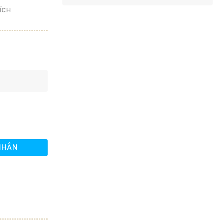
Pauillac
ÍCH
NHẮN