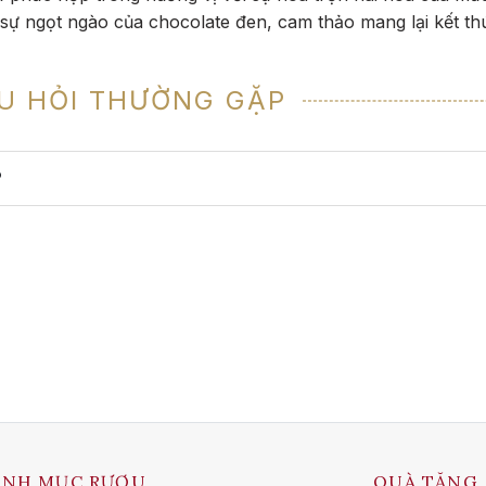
à sự ngọt ngào của chocolate đen, cam thảo mang lại kết th
U HỎI THƯỜNG GẶP
?
ANH MỤC RƯỢU
QUÀ TẶNG