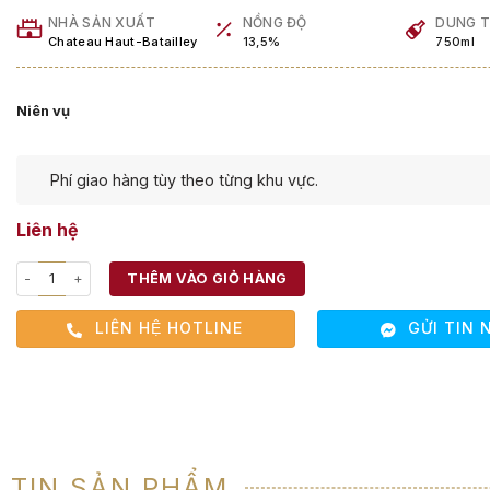
Primitivo
NHÀ SẢN XUẤT
NỒNG ĐỘ
DUNG T
Chateau Haut-Batailley
13,5%
750ml
Niên vụ
Phí giao hàng tùy theo từng khu vực.
Liên hệ
THÊM VÀO GIỎ HÀNG
LIÊN HỆ HOTLINE
GỬI TIN 
TIN SẢN PHẨM