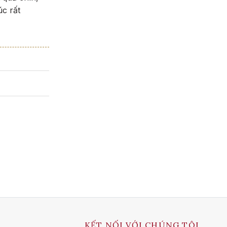
úc rất
KẾT NỐI VỚI CHÚNG TÔI