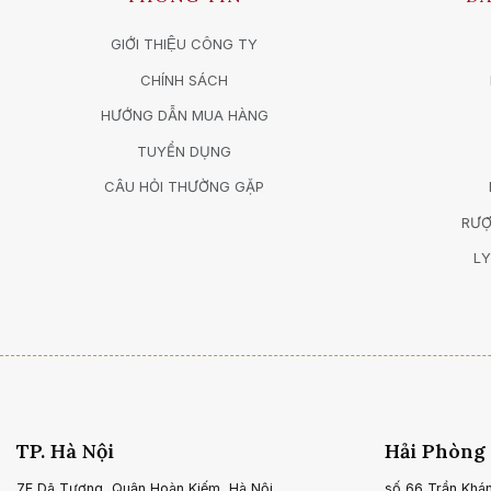
GIỚI THIỆU CÔNG TY
CHÍNH SÁCH
HƯỚNG DẪN MUA HÀNG
TUYỂN DỤNG
CÂU HỎI THƯỜNG GẶP
RƯỢ
LY
TP. Hà Nội
Hải Phòng
7E Dã Tượng, Quận Hoàn Kiếm, Hà Nội.
số 66 Trần Khá