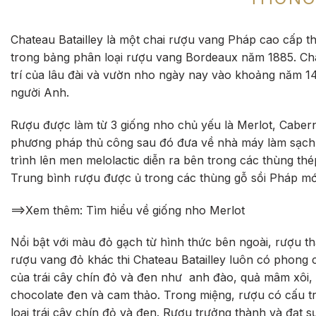
Chateau Batailley là một chai rượu vang Pháp cao cấp t
trong bảng phân loại rượu vang Bordeaux năm 1885. Chateau
trí của lâu đài và vườn nho ngày nay vào khoảng năm 1
người Anh.
Rượu được làm từ 3 giống nho chủ yếu là Merlot, Cabe
phương pháp thủ công sau đó đưa về nhà máy làm sạch v
trình lên men melolactic diễn ra bên trong các thùng thép
Trung bình rượu được ủ trong các thùng gỗ sồi Pháp mớ
==>Xem thêm: Tìm hiểu về giống nho Merlot
Nổi bật với màu đỏ gạch từ hình thức bên ngoài, rượu t
rượu vang đỏ khác thi Chateau Batailley luôn có phong
của trái cây chín đỏ và đen như anh đào, quả mâm xôi, p
chocolate đen và cam thảo. Trong miệng, rượu có cấu trú
loại trái cây chín đỏ và đen. Rượu trưởng thành và đạt 